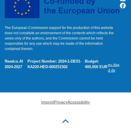
Fac
The European Commission support for the production of this website
does not constitute an endorsement of the contents which reflects the
views only of the authors, and the Commission cannot be held
responsible for any use which may be made of the information
contained therein.
Readco.AI
Project Number: 2024-1-DE01-
Budget:
eu.daa
2024-2027
KA220-HED-000251502
400,000 EUR
d.de
Imprint
Privacy
Accessibility
Back to top of the page