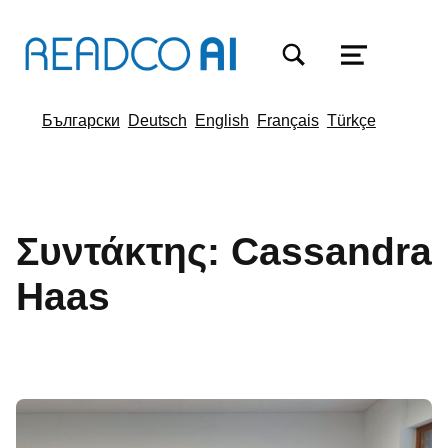
TOGGLE SEARCH FORM MODAL BOX
MENU
Български
Deutsch
English
Français
Türkçe
Συντάκτης:
Cassandra
Haas