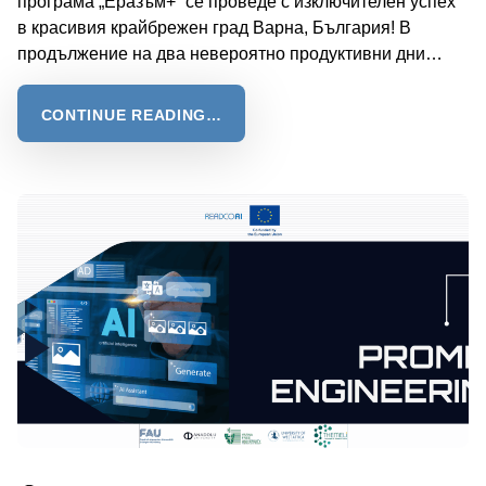
програма „Еразъм+“ се проведе с изключителен успех
в красивия крайбрежен град Варна, България! В
продължение на два невероятно продуктивни дни…
CONTINUE READING…
Posted on: