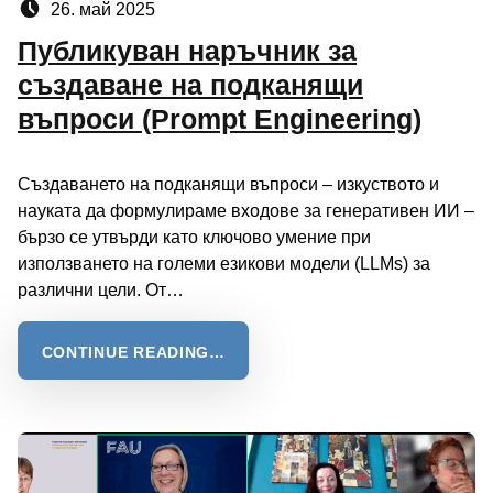
26. май 2025
Публикуван наръчник за
създаване на подканящи
въпроси (Prompt Engineering)
Създаването на подканящи въпроси – изкуството и
науката да формулираме входове за генеративен ИИ –
бързо се утвърди като ключово умение при
използването на големи езикови модели (LLMs) за
различни цели. От…
CONTINUE READING…