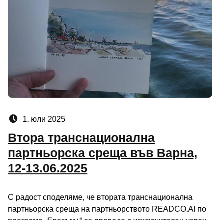
Posted on:
1. юли 2025
Втора транснационална
партньорска среща във Варна,
12-13.06.2025
С радост споделяме, че втората транснационална
партньорска среща на партньорството READCO.AI по