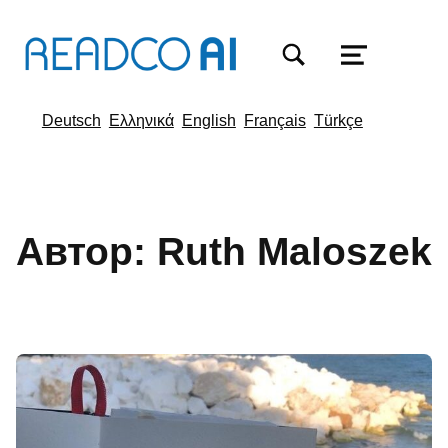
TOGGLE SEARCH FORM MODAL BOX
MENU
Deutsch
Ελληνικά
English
Français
Türkçe
Автор:
Ruth Maloszek