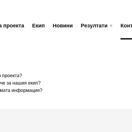
а проекта
Екип
Новини
Резултати
Кон
о проекта?
ече за нашия екип?
имата информация?