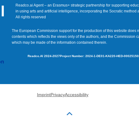
Readco.ai Agent – an Erasmus+ strategic partnership for supporting edu
in using arts and artificial intelligence, incorporating the Socratic method
All rights reserved
The European Commission support for the production of this website does n
contents which reflects the views only of the authors, and the Commission c
which may be made of the information contained therein.
Readco.AI 2024-2027
Project Number: 2024-1-DE01-KA220-HED-00025150
Imprint
Privacy
Accessibility
Back to top of the page