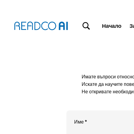
TOGGLE SEARCH FORM MODAL BOX
Начало
З
Имате въпроси относн
Искате да научите пов
Не откривате необход
Име
*