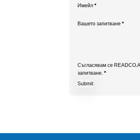
Имейл
*
Вашето запитване
*
Съгласявам се READCO.AI 
запитване.
*
Submit
Skip back to main navigation