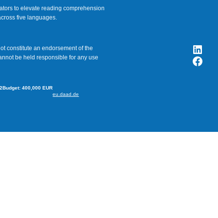
cators to elevate reading comprehension
 across five languages.
Link
ot constitute an endorsement of the
annot be held responsible for any use
Face
2
Budget: 400,000 EUR
eu.daad.de