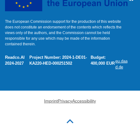
The European Commission support for the production of this website
does not constitute an endorsement of the contents which reflects the
views only of the authors, and the Commission cannot be held
responsible for any use which may be made of the information
contained therein.
Readco.AI
Project Number: 2024-1-DE01-
Budget:
eu.daa
2024-2027
KA220-HED-000251502
400,000 EUR
d.de
Imprint
Privacy
Accessibility
Zurück zum Seitenanfang