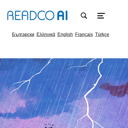
MODALFELD FÜR SUCHFORMULAR EIN-/AUSB
MENÜ
Български
Ελληνικά
English
Français
Türkçe