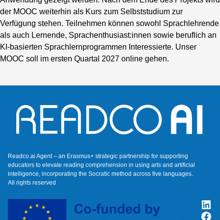
der MOOC weiterhin als Kurs zum Selbststudium zur
Verfügung stehen. Teilnehmen können sowohl Sprachlehrende
als auch Lernende, Sprachenthusiast:innen sowie beruflich an
KI-basierten Sprachlernprogrammen Interessierte. Unser
Zurück zur Hauptnavigation springen
MOOC soll im ersten Quartal 2027 online gehen.
Readco.ai Agent – an Erasmus+ strategic partnership for supporting
educators to elevate reading comprehension in using arts and artificial
intelligence, incorporating the Socratic method across five languages.
All rights reserved
Lin
Fac