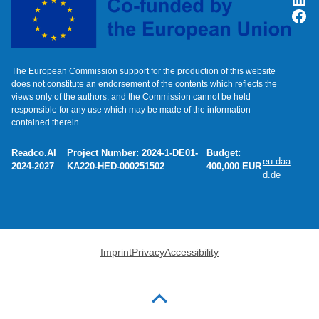
Fac
The European Commission support for the production of this website
does not constitute an endorsement of the contents which reflects the
views only of the authors, and the Commission cannot be held
responsible for any use which may be made of the information
contained therein.
Readco.AI
Project Number: 2024-1-DE01-
Budget:
eu.daa
2024-2027
KA220-HED-000251502
400,000 EUR
d.de
Imprint
Privacy
Accessibility
Back to top of the page