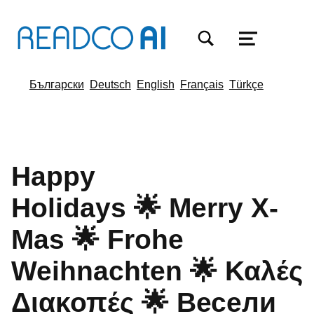
TOGGLE SEARCH FORM MODAL BOX
MENU
Български
Deutsch
English
Français
Türkçe
Happy
Holidays 🌟 Merry X-
Mas 🌟 Frohe
Weihnachten 🌟 Καλές
Διακοπές 🌟 Весели