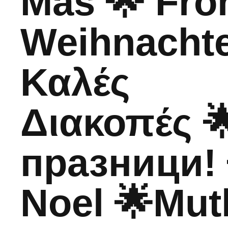
Mas 🌟 Fro
Weihnachte
Καλές
Διακοπές 
празници! 
Noel 🌟Mutl