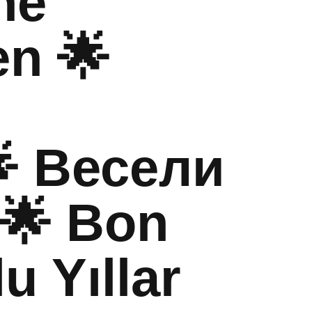
he
n 🌟
 Весели
🌟 Bon
u Yıllar