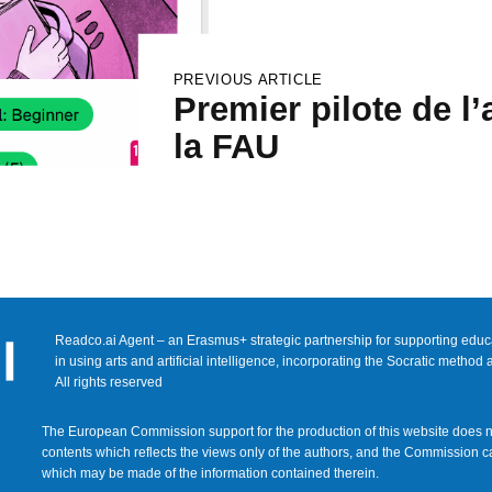
PREVIOUS ARTICLE
Premier pilote de l
la FAU
Readco.ai Agent – an Erasmus+ strategic partnership for supporting edu
in using arts and artificial intelligence, incorporating the Socratic method
All rights reserved
The European Commission support for the production of this website does n
contents which reflects the views only of the authors, and the Commission c
which may be made of the information contained therein.